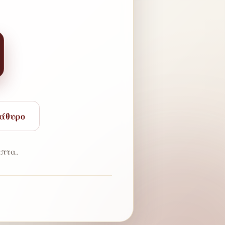
ράθυρο
πτα.