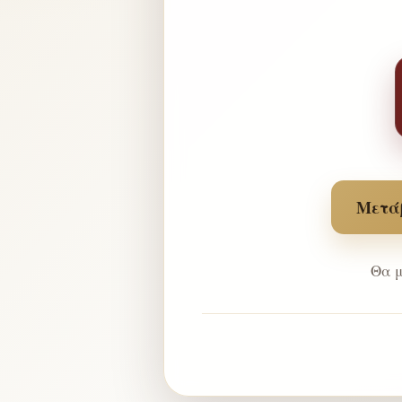
Μετάβ
Θα μ