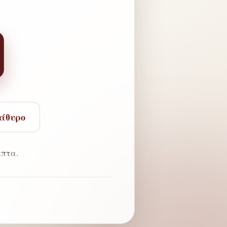
ράθυρο
πτα.