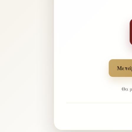
Μετάβ
Θα μ