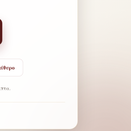
ράθυρο
πτα.