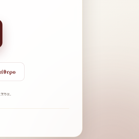
ράθυρο
πτα.