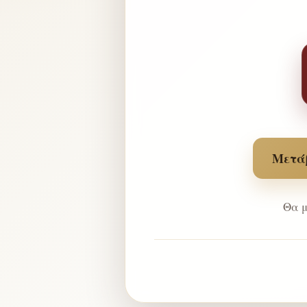
Μετάβ
Θα μ